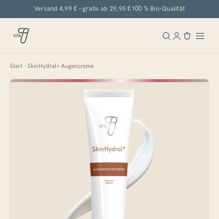
Versand 4,99 € – gratis ab 29,95 €
100 % Bio-Qualität
Start
· SkinHydral+ Augencreme