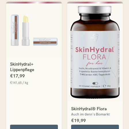
SkinHydral+
Lippenpflege
€17,99
€141,65 / kg
SkinHydral® Flora
Auch im denn's Biomarkt
€19,99